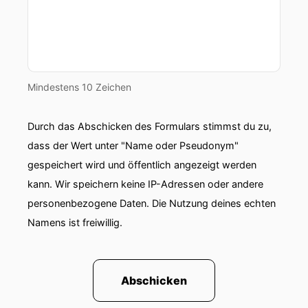
00:01:20: ich freue mich sehr dass Simone
Schacher sich die Zeit genommen hat über all
diese Themen mit mir zu sprechen.
00:01:25: heute Herzlich willkommen hier im
Mindestens 10 Zeichen
Podcast, Simone.
Durch das Abschicken des Formulars stimmst du zu,
00:01:28: Hallo Julian!
dass der Wert unter "Name oder Pseudonym"
00:01:28: Danke, dass ich da sein darf.
gespeichert wird und öffentlich angezeigt werden
kann. Wir speichern keine IP-Adressen oder andere
00:01:30: Ich hab schon in der Anleitung ein
personenbezogene Daten. Die Nutzung deines echten
bisschen angedeutet dein beruflicher
Namens ist freiwillig.
Werdegang ist eng mit der ESO verbunden.
00:01:37: du bist nicht aus dem Nichts in die
Position der Leiterin der WDS gekommen.
Abschicken
00:01:41: kannst Du vielleicht für unsere