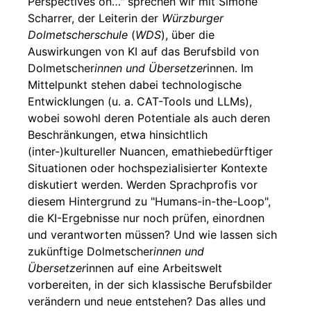
Perspectives on…" sprechen wir mit Simone
Scharrer, der Leiterin der
Würzburger
Dolmetscherschule
(
WDS
), über die
Auswirkungen von KI auf das Berufsbild von
Dolmetscher
innen und Übersetzer
innen. Im
Mittelpunkt stehen dabei technologische
Entwicklungen (u. a. CAT-Tools und LLMs),
wobei sowohl deren Potentiale als auch deren
Beschränkungen, etwa hinsichtlich
(inter-)kultureller Nuancen, emathiebedürftiger
Situationen oder hochspezialisierter Kontexte
diskutiert werden. Werden Sprachprofis vor
diesem Hintergrund zu "Humans-in-the-Loop",
die KI-Ergebnisse nur noch prüfen, einordnen
und verantworten müssen? Und wie lassen sich
zukünftige Dolmetscher
innen und
Übersetzer
innen auf eine Arbeitswelt
vorbereiten, in der sich klassische Berufsbilder
verändern und neue entstehen? Das alles und